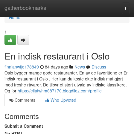
Home
gatherbookmarks
Togg
navi
Home
1
En indisk restaurant i Oslo
finnianwfjd178849
84 days ago
News
Discuss
Oslo bygger mange gode restauranter. En av de favorittene er En
indisk restaurant i Oslo . Her kan du koste ekte indisk mat gjort
med freshe råvarer. De tilbyr et stort utvalg av indiske klassikere.
Og for
https://ellatwhm687170.blogdiloz.com/profile
Comments
Who Upvoted
Comments
Submit a Comment
No HTML