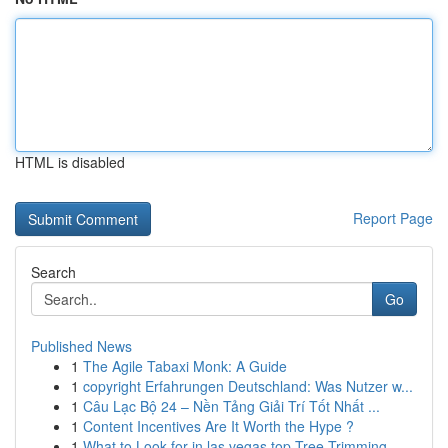
HTML is disabled
Report Page
Search
Go
Published News
1
The Agile Tabaxi Monk: A Guide
1
copyright Erfahrungen Deutschland: Was Nutzer w...
1
Câu Lạc Bộ 24 – Nền Tảng Giải Trí Tốt Nhất ...
1
Content Incentives Are It Worth the Hype ?
1
What to Look for in las vegas top Tree Trimming...