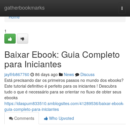
Home
gatherbookmarks
Togg
navi
Home
1
Baixar Ebook: Guia Completo
para Iniciantes
jaylfrb867760
86 days ago
News
Discuss
Está precisando dar os primeiros passos no mundo dos ebooks?
Este tutorial definitivo é perfeito para os iniciantes ! Descubra
tudo o que é necessário para se orientar no fluxo de obter seus
ebooks
https://idaspum833510.smblogsites.com/41289536/baixar-ebook-
guia-completo-para-iniciantes
Comments
Who Upvoted