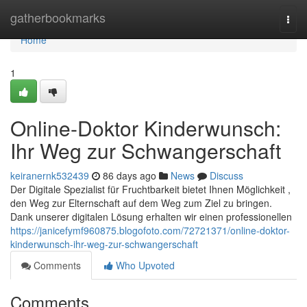
Home
gatherbookmarks
Togg
navi
Home
1
Online-Doktor Kinderwunsch:
Ihr Weg zur Schwangerschaft
keiranernk532439
86 days ago
News
Discuss
Der Digitale Spezialist für Fruchtbarkeit bietet Ihnen Möglichkeit ,
den Weg zur Elternschaft auf dem Weg zum Ziel zu bringen.
Dank unserer digitalen Lösung erhalten wir einen professionellen
https://janicefymf960875.blogofoto.com/72721371/online-doktor-
kinderwunsch-ihr-weg-zur-schwangerschaft
Comments
Who Upvoted
Comments