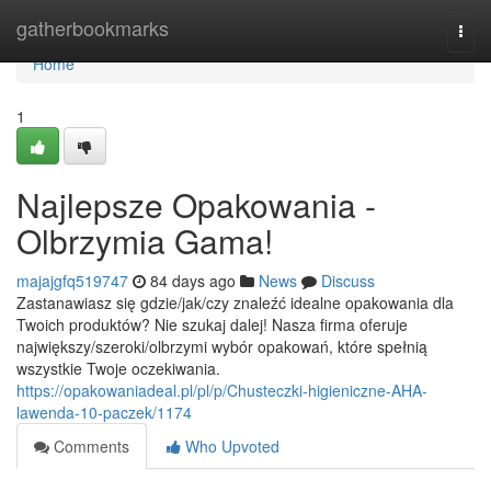
Home
gatherbookmarks
Togg
navi
Home
1
Najlepsze Opakowania -
Olbrzymia Gama!
majajgfq519747
84 days ago
News
Discuss
Zastanawiasz się gdzie/jak/czy znaleźć idealne opakowania dla
Twoich produktów? Nie szukaj dalej! Nasza firma oferuje
największy/szeroki/olbrzymi wybór opakowań, które spełnią
wszystkie Twoje oczekiwania.
https://opakowaniadeal.pl/pl/p/Chusteczki-higieniczne-AHA-
lawenda-10-paczek/1174
Comments
Who Upvoted