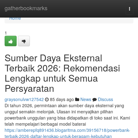
Home
gatherbookmarks
Togg
navi
Home
1
Sumber Daya Eksternal
Terbaik 2026: Rekomendasi
Lengkap untuk Semua
Persyaratan
graysonulvw127542
85 days ago
News
Discuss
Di tahun 2026, permintaan akan sumber daya eksternal yang
unggul semakin melonjak. Ulasan ini menyajikan pilihan
powerbank unggulan yang bisa didapatkan di toko saat ini. Kami
telah mempelajari berbagai model baterai
https://amberepfq891436.blogaritma.com/39156718/powerbank-
terbaik-2026-daftar-lengkap-untuk-beragam-kebutuhan