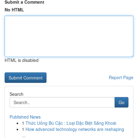
Submit a Comment
No HTML
HTML is disabled
Report Page
Search
Go
Published News
1
Thức Uống Bú Cặc : Loại Đặc Biệt Sảng Khoái
1
How advanced technology networks are reshaping
...