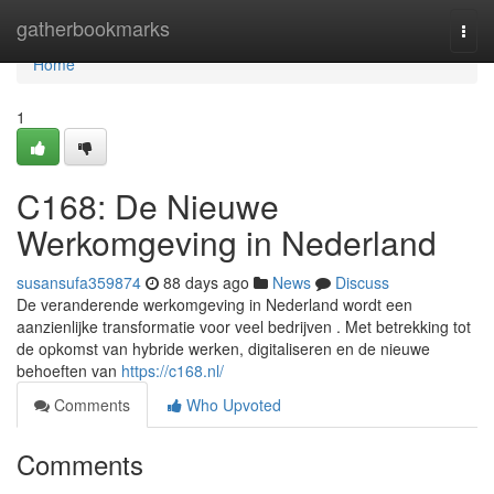
Home
gatherbookmarks
Togg
navi
Home
1
C168: De Nieuwe
Werkomgeving in Nederland
susansufa359874
88 days ago
News
Discuss
De veranderende werkomgeving in Nederland wordt een
aanzienlijke transformatie voor veel bedrijven . Met betrekking tot
de opkomst van hybride werken, digitaliseren en de nieuwe
behoeften van
https://c168.nl/
Comments
Who Upvoted
Comments