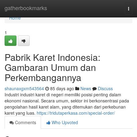
Home
gatherbookmarks
Togg
navi
Home
1
Pabrik Karet Indonesia:
Gambaran Umum dan
Perkembangannya
shaunaxgxm543564
85 days ago
News
Discuss
Industri industri karet di negeri memiliki posisi penting dalam
ekonomi nasional. Secara umum, sektor ini berkonsentrasi pada
pengolahan hasil karet alam, yang ditemukan dari perkebunan
karet yang luas.
https://tridutaperkasa.com/special-order/
Comments
Who Upvoted