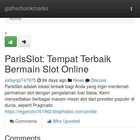
Home
gatherbookmarks
Togg
navi
Home
1
ParisSlot: Tempat Terbaik
Bermain Slot Online
safaycpl747975
86 days ago
News
Discuss
ParisSlot adalah lokasi terbaik bagi Anda yang ingin menikmati
permainan slot dengan pengalaman luar biasa. Kami
menyediakan berbagai macam mesin slot dari provider populer di
dunia, seperti Pragmatic
https://regancttx761962.blogthisbiz.com/profile
Comments
Who Upvoted
Comments