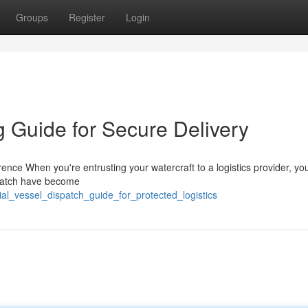
Groups
Register
Login
 Guide for Secure Delivery
nce When you're entrusting your watercraft to a logistics provider, yo
ispatch have become
ial_vessel_dispatch_guide_for_protected_logistics