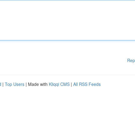
Rep
d
|
Top Users
| Made with
Kliqqi CMS
|
All RSS Feeds