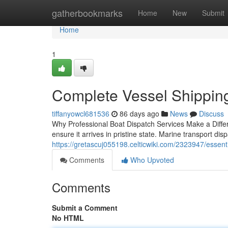
Home
gatherbookmarks
Home
New
Submit
Home
1
Complete Vessel Shipping
tiffanyowcl681536
86 days ago
News
Discuss
Why Professional Boat Dispatch Services Make a Differe
ensure it arrives in pristine state. Marine transport d
https://gretascuj055198.celticwiki.com/2323947/essent
Comments
Who Upvoted
Comments
Submit a Comment
No HTML