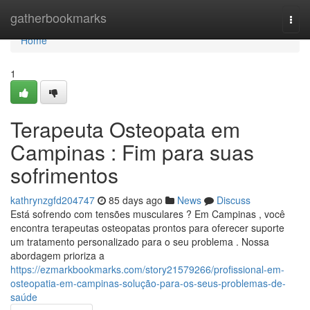
Home
gatherbookmarks
Togg
navi
Home
1
Terapeuta Osteopata em
Campinas : Fim para suas
sofrimentos
kathrynzgfd204747
85 days ago
News
Discuss
Está sofrendo com tensões musculares ? Em Campinas , você
encontra terapeutas osteopatas prontos para oferecer suporte
um tratamento personalizado para o seu problema . Nossa
abordagem prioriza a
https://ezmarkbookmarks.com/story21579266/profissional-em-
osteopatia-em-campinas-solução-para-os-seus-problemas-de-
saúde