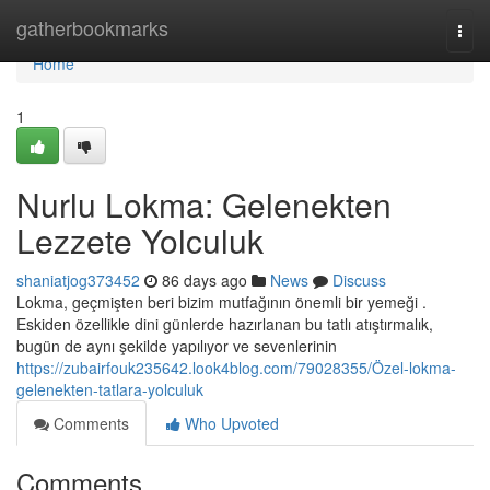
Home
gatherbookmarks
Togg
navi
Home
1
Nurlu Lokma: Gelenekten
Lezzete Yolculuk
shaniatjog373452
86 days ago
News
Discuss
Lokma, geçmişten beri bizim mutfağının önemli bir yemeği .
Eskiden özellikle dini günlerde hazırlanan bu tatlı atıştırmalık,
bugün de aynı şekilde yapılıyor ve sevenlerinin
https://zubairfouk235642.look4blog.com/79028355/Özel-lokma-
gelenekten-tatlara-yolculuk
Comments
Who Upvoted
Comments