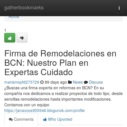
Home
gatherbookmarks
Togg
navi
Home
1
Firma de Remodelaciones en
BCN: Nuestro Plan en
Expertas Cuidado
mariamayfd273729
89 days ago
News
Discuss
¿Buscas una firma experta en reformas en BCN? En su
compañía nos dedicamos a realizar proyectos de todo tipo, desde
sencillas remodelaciones hasta importantes modificaciones.
Contamos con un equipo
https://janavzoe955546.blogunok.com/profile
Comments
Who Upvoted