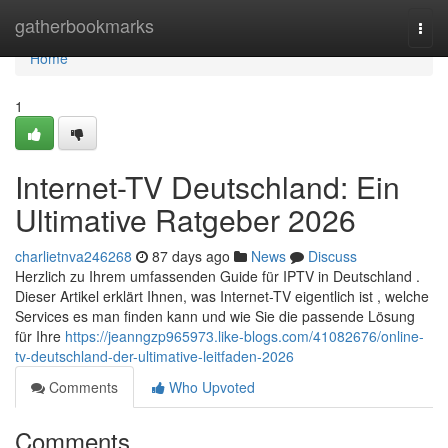
Home
gatherbookmarks
Togg
navi
Home
1
Internet-TV Deutschland: Ein
Ultimative Ratgeber 2026
charlietnva246268
87 days ago
News
Discuss
Herzlich zu Ihrem umfassenden Guide für IPTV in Deutschland .
Dieser Artikel erklärt Ihnen, was Internet-TV eigentlich ist , welche
Services es man finden kann und wie Sie die passende Lösung
für Ihre
https://jeanngzp965973.like-blogs.com/41082676/online-
tv-deutschland-der-ultimative-leitfaden-2026
Comments
Who Upvoted
Comments