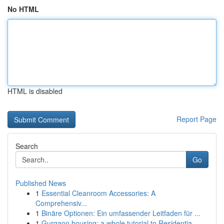
No HTML
HTML is disabled
Report Page
Search
Go
Published News
1
Essential Cleanroom Accessories: A
Comprehensiv...
1
Binäre Optionen: Ein umfassender Leitfaden für ...
1
Gurgaon housing: a whole tutorial to Residentia...