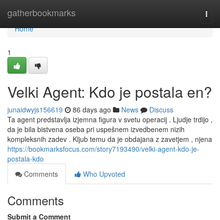
Home
gatherbookmarks
Togg
navi
Home
1
Velki Agent: Kdo je postala en?
junaidwyjs156619
86 days ago
News
Discuss
Ta agent predstavlja izjemna figura v svetu operacij . Ljudje trdijo ,
da je bila bistvena oseba pri uspešnem izvedbenem nizih
kompleksnih zadev . Kljub temu da je obdajana z zavetjem , njena
https://bookmarksfocus.com/story7193490/velki-agent-kdo-je-
postala-kdo
Comments
Who Upvoted
Comments
Submit a Comment