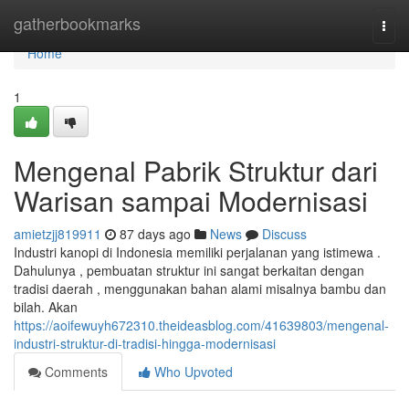
Home
gatherbookmarks
Togg
navi
Home
1
Mengenal Pabrik Struktur dari
Warisan sampai Modernisasi
amietzjj819911
87 days ago
News
Discuss
Industri kanopi di Indonesia memiliki perjalanan yang istimewa .
Dahulunya , pembuatan struktur ini sangat berkaitan dengan
tradisi daerah , menggunakan bahan alami misalnya bambu dan
bilah. Akan
https://aoifewuyh672310.theideasblog.com/41639803/mengenal-
industri-struktur-di-tradisi-hingga-modernisasi
Comments
Who Upvoted