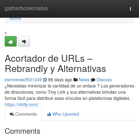
Home
gatherbookmarks
Togg
navi
Home
1
Acortador de URLs –
Rebrandly y Alternativas
esmeexwof531249
88 days ago
News
Discuss
¿Necesitas minimizar la cantidad de un enlace ? Los generadores
de direcciones, como Tiny Link y sus alternativas brindan una
forma fácil para distribuir esas vínculos en plataformas digitales .
https://xbitly.com/
Comments
Who Upvoted
Comments