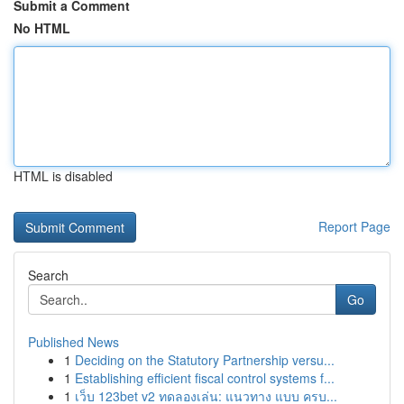
Submit a Comment
No HTML
HTML is disabled
Report Page
Search
Go
Published News
1
Deciding on the Statutory Partnership versu...
1
Establishing efficient fiscal control systems f...
1
เว็บ 123bet v2 ทดลองเล่น: แนวทาง แบบ ครบ...