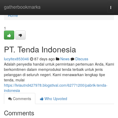
Home
gatherbookmarks
Togg
navi
Home
1
PT. Tenda Indonesia
lucyitex853046
87 days ago
News
Discuss
Adalah penyedia handal untuk permintaan pertemuan Anda, Kami
berkomitmen dalam memproduksi tenda terbaik untuk jenis
pelanggan di seluruh negeri. Kami menawarkan lengkap tipe
tenda, mulai
https://liviautnd427978.blogstival.com/62771200/pabrik-tenda-
indonesia
Comments
Who Upvoted
Comments