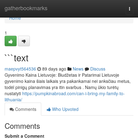
Home
gatherbookmarks
Togg
navi
Home
1
```text
maepvyt564536
89 days ago
News
Discuss
Gyvenimo Kaina Lietuvoje: Biudžetas ir Patarimai Lietuvoje
gyvenimo kaina šiais laikais yra pakankamai nei anksčiau metus,
todėl pinigų planavimas yra itin svarbus . Namų ūkio turėtų
nustatyti
https://pumpkinabroad.com/can-i-bring-my-family-to-
lithuania/
Comments
Who Upvoted
Comments
Submit a Comment