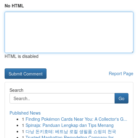
No HTML
HTML is disabled
Report Page
Search
Go
Published News
1
Finding Pokémon Cards Near You: A Collector's G...
1
Spinaja: Panduan Lengkap dan Tips Menang
1
다낭 돈키호테: 베트남 로컬 생필품 쇼핑의 천국
1
Trusted Manhattan Remodeling Company for