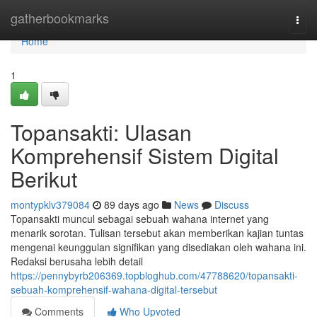
Home
gatherbookmarks
Togg
navi
Home
1
Topansakti: Ulasan
Komprehensif Sistem Digital
Berikut
montypklv379084
89 days ago
News
Discuss
Topansakti muncul sebagai sebuah wahana internet yang
menarik sorotan. Tulisan tersebut akan memberikan kajian tuntas
mengenai keunggulan signifikan yang disediakan oleh wahana ini.
Redaksi berusaha lebih detail
https://pennybyrb206369.topbloghub.com/47788620/topansakti-
sebuah-komprehensif-wahana-digital-tersebut
Comments
Who Upvoted