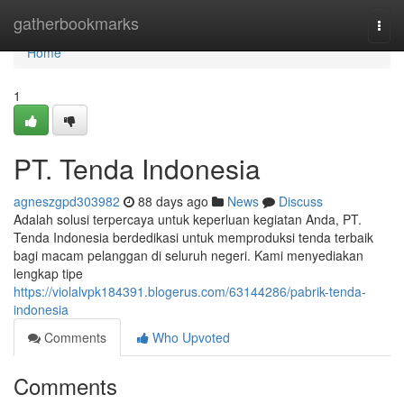
Home
gatherbookmarks
Togg
navi
Home
1
PT. Tenda Indonesia
agneszgpd303982
88 days ago
News
Discuss
Adalah solusi terpercaya untuk keperluan kegiatan Anda, PT.
Tenda Indonesia berdedikasi untuk memproduksi tenda terbaik
bagi macam pelanggan di seluruh negeri. Kami menyediakan
lengkap tipe
https://violalvpk184391.blogerus.com/63144286/pabrik-tenda-
indonesia
Comments
Who Upvoted
Comments