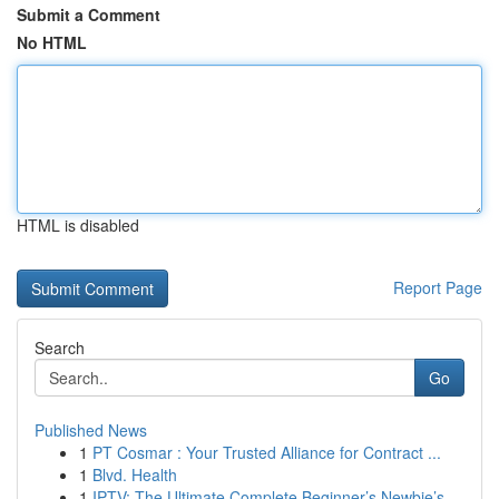
Submit a Comment
No HTML
HTML is disabled
Report Page
Search
Go
Published News
1
PT Cosmar : Your Trusted Alliance for Contract ...
1
Blvd. Health
1
IPTV: The Ultimate Complete Beginner’s Newbie’s...