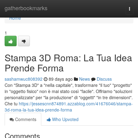
Home
gatherbookmarks
Togg
navi
Home
1
Stampa 3D Roma: La Tua Idea
Prende Forma
sashamwuc808392
89 days ago
News
Discuss
Con "Stampa 3D" a "nella capitale", trasformare "il tuo" "progetto"
in "oggetto fisico" non è mai stato così "facile". Offriamo "soluzioni
personalizzate" per "la produzione" di "oggetti" "in tre dimensioni".
Che tu
https://jessescnn874891.azzablog.com/41676046/stampa-
3d-roma-la-tua-idea-prende-forma
Comments
Who Upvoted
Comments