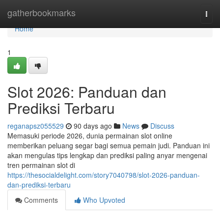
Home
gatherbookmarks
Togg
navi
Home
1
Slot 2026: Panduan dan
Prediksi Terbaru
reganapsz055529
90 days ago
News
Discuss
Memasuki periode 2026, dunia permainan slot online
memberikan peluang segar bagi semua pemain judi. Panduan ini
akan mengulas tips lengkap dan prediksi paling anyar mengenai
tren permainan slot di
https://thesocialdelight.com/story7040798/slot-2026-panduan-
dan-prediksi-terbaru
Comments
Who Upvoted