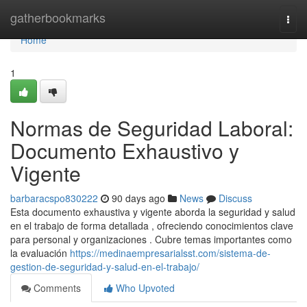
Home
gatherbookmarks
Togg
navi
Home
1
Normas de Seguridad Laboral:
Documento Exhaustivo y
Vigente
barbaracspo830222
90 days ago
News
Discuss
Esta documento exhaustiva y vigente aborda la seguridad y salud
en el trabajo de forma detallada , ofreciendo conocimientos clave
para personal y organizaciones . Cubre temas importantes como
la evaluación
https://medinaempresarialsst.com/sistema-de-
gestion-de-seguridad-y-salud-en-el-trabajo/
Comments
Who Upvoted