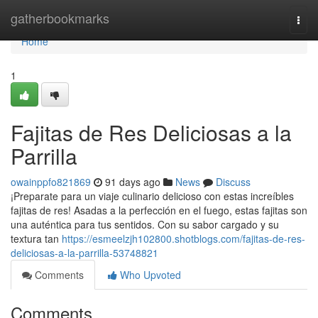
Home
gatherbookmarks
Togg
navi
Home
1
Fajitas de Res Deliciosas a la
Parrilla
owainppfo821869
91 days ago
News
Discuss
¡Preparate para un viaje culinario delicioso con estas increíbles
fajitas de res! Asadas a la perfección en el fuego, estas fajitas son
una auténtica para tus sentidos. Con su sabor cargado y su
textura tan
https://esmeelzjh102800.shotblogs.com/fajitas-de-res-
deliciosas-a-la-parrilla-53748821
Comments
Who Upvoted
Comments