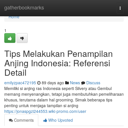
Home
gatherbookmarks
Togg
navi
Home
1
Tips Melakukan Penampilan
Anjing Indonesia: Referensi
Detail
emilyzpac472195
89 days ago
News
Discuss
Memiliki si anjing ras Indonesia seperti Silvery atau Gembul
memang menyenangkan, tetapi juga membutuhkan pemeliharaan
khusus, terutama dalam hal grooming. Simak beberapa tips
penting untuk menjaga tampilan si anjing
https://jonaspgzi244553.wiki-promo.com/user
Comments
Who Upvoted