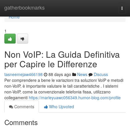
Home
gatherbookmarks
Togg
navi
Home
1
Non VoIP: La Guida Definitiva
per Capire le Differenze
tasneemejaw466198
88 days ago
News
Discuss
Per comprendere a bene le variazioni tra soluzioni VoIP e metodi
non-VoIP, è importante valutare le tali caratteristiche . I sistemi
non-VoIP, come la convenzionale telefonia fissa, utilizzano
collegamenti
https://marleyuawc056349.humor-blog.com/profile
Comments
Who Upvoted
Comments