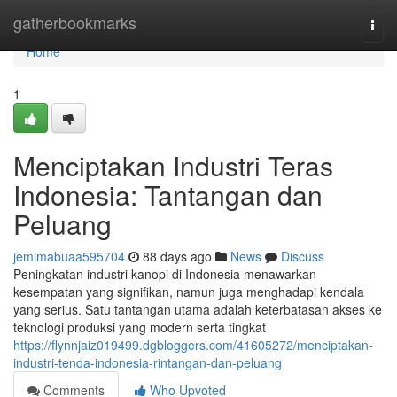
Home
gatherbookmarks
Togg
navi
Home
1
Menciptakan Industri Teras
Indonesia: Tantangan dan
Peluang
jemimabuaa595704
88 days ago
News
Discuss
Peningkatan industri kanopi di Indonesia menawarkan
kesempatan yang signifikan, namun juga menghadapi kendala
yang serius. Satu tantangan utama adalah keterbatasan akses ke
teknologi produksi yang modern serta tingkat
https://flynnjaiz019499.dgbloggers.com/41605272/menciptakan-
industri-tenda-indonesia-rintangan-dan-peluang
Comments
Who Upvoted