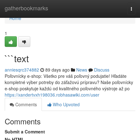
Home
gatherbookmarks
Togg
navi
Home
1
```text
anniesqrc374882
89 days ago
News
Discuss
Poľovnícky e-shop: Všetko pre váš poľovný podujatie! Hľadáte
kompletné výber potreby do záťažovú prípravu? Naše poľovnícky
e-shop poskytuje každú od kvalitného poľovného výstroje až po
https://xandertvxh198036.robhasawiki.com/user
Comments
Who Upvoted
Comments
Submit a Comment
No HTML