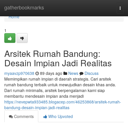
Home
gatherbookmarks
Togg
navi
Home
1
Arsitek Rumah Bandung:
Desain Impian Jadi Realitas
myaavzp970638
89 days ago
News
Discuss
Memimpikan rumah impian di daerah strategis. Cari arsitek
rumah bandung terbaik untuk mewujudkan desain khas anda.
Dari rumah minimalis, arsitek berpengalaman kami siap
membantu mendesain impian anda menjadi
https://nevepwta933485.blogacep.com/46253868/arsitek-rumah-
bandung-desain-impian-jadi-realitas
Comments
Who Upvoted