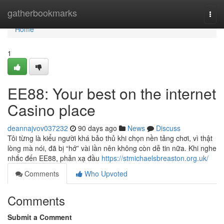
Home
gatherbookmarks
Togg
navi
Home
1
EE88: Your best on the internet
Casino place
deannajvov037232
90 days ago
News
Discuss
Tôi từng là kiểu người khá bảo thủ khi chọn nền tảng chơi, vì thật
lòng mà nói, đã bị “hớ” vài lần nên không còn dễ tin nữa. Khi nghe
nhắc đến EE88, phản xạ đầu
https://stmichaelsbreaston.org.uk/
Comments
Who Upvoted
Comments
Submit a Comment