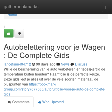
Home
gatherbookmarks
Togg
navi
Home
1
Autobelettering voor je Wagen
: De Complete Gids
lancefsnn404712
90 days ago
News
Discuss
Wil je de bescherming van je auto verbeteren én tegelijkertijd de
temperatuur buiten houden? Raamfolie is de perfecte keuze.
Deze gids legt je alles uit over de vele soorten materiaal, de
pluspunten van
https://bookmark-
group.com/story7077585/autoruitfolie-voor-je-auto-de-complete-
gids
Comments
Who Upvoted