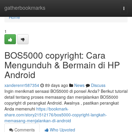
Home
gatherbookmarks
Togg
navi
Home
1
BOS5000 copyright: Cara
Mengunduh & Bermain di HP
Android
xanderenrr587354
89 days ago
News
Discuss
Ingin menikmati sensasi BOS5000 di ponsel Anda? Berikut tutorial
detail tentang proses memasang dan menjalankan BOS5000
copyright di perangkat Android. Awalnya , pastikan perangkat
Anda memenuhi
https://bookmark-
share.com/story21512176/bos5000-copyright-langkah-
memasang-menjalankan-di-android
Comments
Who Upvoted