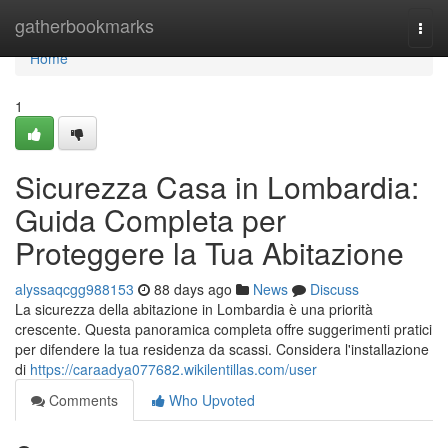
Home
gatherbookmarks
Togg
navi
Home
1
Sicurezza Casa in Lombardia:
Guida Completa per
Proteggere la Tua Abitazione
alyssaqcgg988153
88 days ago
News
Discuss
La sicurezza della abitazione in Lombardia è una priorità
crescente. Questa panoramica completa offre suggerimenti pratici
per difendere la tua residenza da scassi. Considera l'installazione
di
https://caraadya077682.wikilentillas.com/user
Comments
Who Upvoted