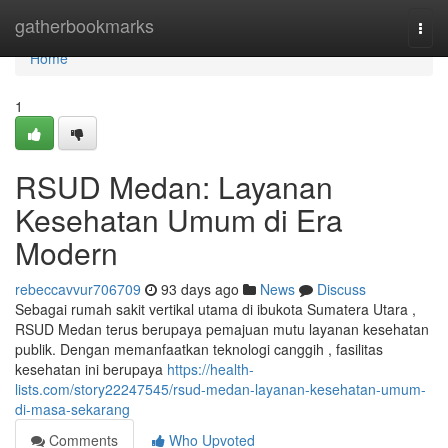
Home
gatherbookmarks
Togg
navi
Home
1
RSUD Medan: Layanan
Kesehatan Umum di Era
Modern
rebeccavvur706709
93 days ago
News
Discuss
Sebagai rumah sakit vertikal utama di ibukota Sumatera Utara ,
RSUD Medan terus berupaya pemajuan mutu layanan kesehatan
publik. Dengan memanfaatkan teknologi canggih , fasilitas
kesehatan ini berupaya
https://health-
lists.com/story22247545/rsud-medan-layanan-kesehatan-umum-
di-masa-sekarang
Comments
Who Upvoted