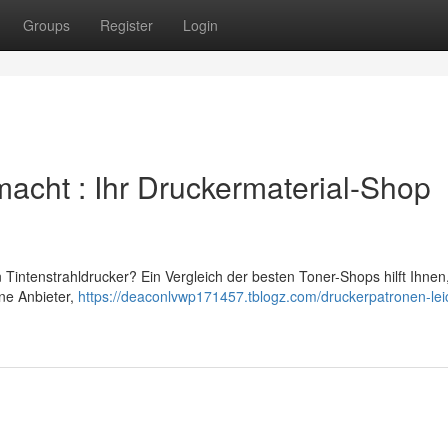
Groups
Register
Login
macht : Ihr Druckermaterial-Shop
 Tintenstrahldrucker? Ein Vergleich der besten Toner-Shops hilft Ihnen
ene Anbieter,
https://deaconlvwp171457.tblogz.com/druckerpatronen-lei