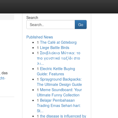
Search
Go
Published News
1
The Café at Göteborg
1
Liege Battle Birds
1
Σουβλάκια Μύτικα: το
πιο γευστικό ταξίδι στο
λι...
1
Electric Kettle Buying
, das
Guide: Features
cht-
1
Sprayground Backpacks:
The Ultimate Design Guide
1
Meme Soundboard: Your
Ultimate Funny Collection
1
Belajar Pembahasan
Trading Emas Sehari-hari:
St...
1
the disease is influenced by