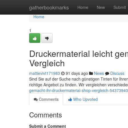
Home
gatherbookmarks
Home
New
Submit
Home
1
Druckermaterial leicht ge
Vergleich
mattievivt171983
91 days ago
News
Discuss
Sind Sie auf der Suche nach günstigen Tinten für Ihren
richtige Angebot zu finden. Wir vergleichen verschied
gemacht-ihr-druckermaterial-shop-vergleich-54373940
Comments
Who Upvoted
Comments
Submit a Comment