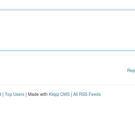
Rep
d
|
Top Users
| Made with
Kliqqi CMS
|
All RSS Feeds