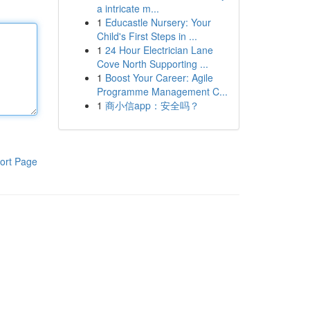
a intricate m...
1
Educastle Nursery: Your
Child's First Steps in ...
1
24 Hour Electrician Lane
Cove North Supporting ...
1
Boost Your Career: Agile
Programme Management C...
1
商小信app：安全吗？
ort Page