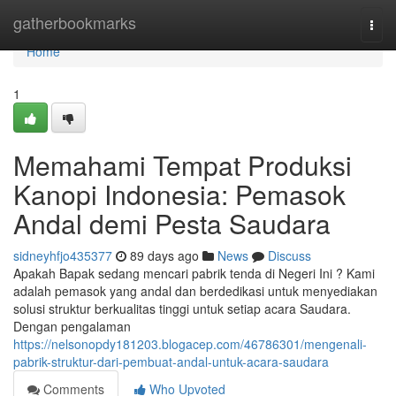
Home
gatherbookmarks
Togg
navi
Home
1
Memahami Tempat Produksi
Kanopi Indonesia: Pemasok
Andal demi Pesta Saudara
sidneyhfjo435377
89 days ago
News
Discuss
Apakah Bapak sedang mencari pabrik tenda di Negeri Ini ? Kami
adalah pemasok yang andal dan berdedikasi untuk menyediakan
solusi struktur berkualitas tinggi untuk setiap acara Saudara.
Dengan pengalaman
https://nelsonopdy181203.blogacep.com/46786301/mengenali-
pabrik-struktur-dari-pembuat-andal-untuk-acara-saudara
Comments
Who Upvoted