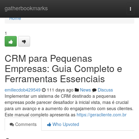
Home
gatherbookmarks
Togg
navi
Home
1
CRM para Pequenas
Empresas: Guia Completo e
Ferramentas Essenciais
emiliecdob429549
111 days ago
News
Discuss
Implementar um sistema de CRM destinado a pequenas
empresas pode parecer desafiador à inicial vista, mas é crucial
para um avanço e a aumento do engajamento com seus clientes.
Este manual completo apresenta as
https://geracliente.com.br
Comments
Who Upvoted