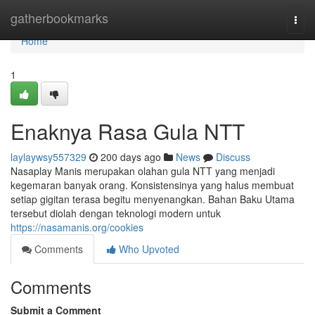
Home
gatherbookmarks
Togg
navi
Home
1
Enaknya Rasa Gula NTT
laylaywsy557329
200 days ago
News
Discuss
Nasaplay Manis merupakan olahan gula NTT yang menjadi
kegemaran banyak orang. Konsistensinya yang halus membuat
setiap gigitan terasa begitu menyenangkan. Bahan Baku Utama
tersebut diolah dengan teknologi modern untuk
https://nasamanis.org/cookies
Comments
Who Upvoted
Comments
Submit a Comment