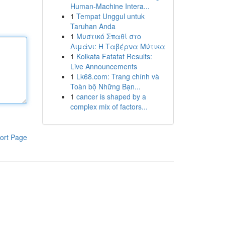
Human-Machine Intera...
1
Tempat Unggul untuk
Taruhan Anda
1
Μυστικό Σπαθί στο
Λιμάνι: Η Ταβέρνα Μύτικα
1
Kolkata Fatafat Results:
Live Announcements
1
Lk68.com: Trang chính và
Toàn bộ Những Bạn...
1
cancer is shaped by a
complex mix of factors...
ort Page