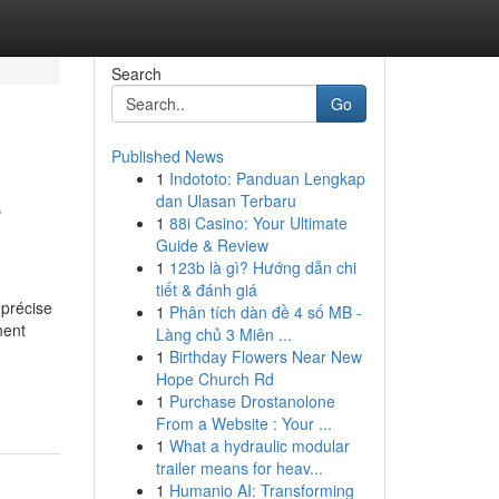
Search
Go
Published News
1
Indototo: Panduan Lengkap
e
dan Ulasan Terbaru
1
88i Casino: Your Ultimate
Guide & Review
1
123b là gì? Hướng dẫn chi
tiết & đánh giá
 précise
1
Phân tích dàn đề 4 số MB -
nent
Làng chủ 3 Miên ...
1
Birthday Flowers Near New
Hope Church Rd
1
Purchase Drostanolone
From a Website : Your ...
1
What a hydraulic modular
trailer means for heav...
1
Humanio AI: Transforming