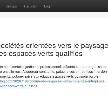
Groups
Register
Login
ociétés orientées vers le paysag
des espaces verts qualifiés
in alors certains jardiniers professionnels détente sur une organisation
e ensuite récit Acquéreur constante, patache ces entreprises intervien
amental potager privé aux éduqué espaces verts commun ou bien
nsblog.com/38267199/comment-s-organise-l-ensemble-des-entreprises-
s-espaces-verts-qualifiés