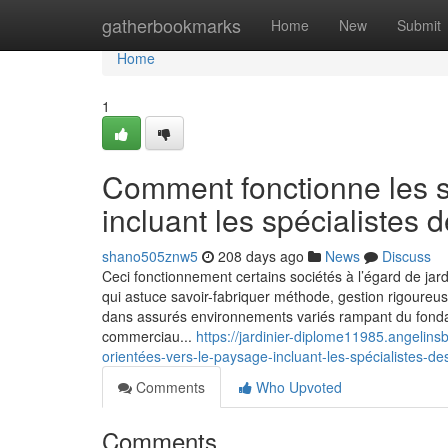
Home
gatherbookmarks
Home
New
Submit
Home
1
Comment fonctionne les s
incluant les spécialistes 
shano505znw5
208 days ago
News
Discuss
Ceci fonctionnement certains sociétés à l’égard de jard
qui astuce savoir-fabriquer méthode, gestion rigoureus
dans assurés environnements variés rampant du fond
commerciau...
https://jardinier-diplome11985.angeli
orientées-vers-le-paysage-incluant-les-spécialistes-de
Comments
Who Upvoted
Comments