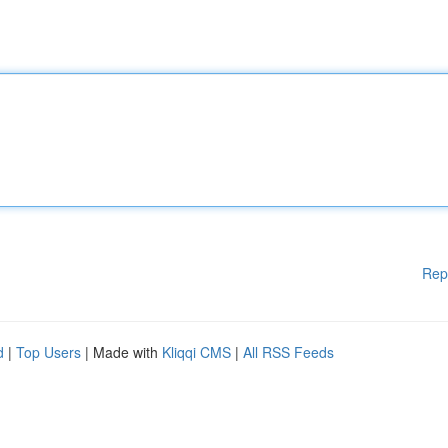
Rep
d
|
Top Users
| Made with
Kliqqi CMS
|
All RSS Feeds