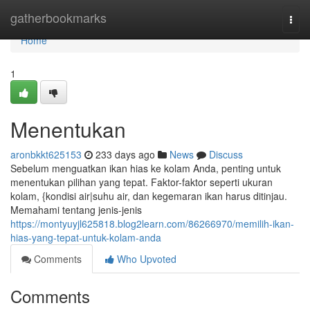
Home
gatherbookmarks
Togg
navi
Home
1
Menentukan
aronbkkt625153
233 days ago
News
Discuss
Sebelum menguatkan ikan hias ke kolam Anda, penting untuk
menentukan pilihan yang tepat. Faktor-faktor seperti ukuran
kolam, {kondisi air|suhu air, dan kegemaran ikan harus ditinjau.
Memahami tentang jenis-jenis
https://montyuyjl625818.blog2learn.com/86266970/memilih-ikan-
hias-yang-tepat-untuk-kolam-anda
Comments
Who Upvoted
Comments