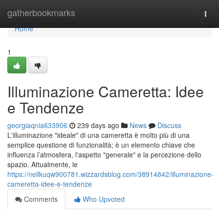
Home
gatherbookmarks
Togg
navi
Home
1
Illuminazione Cameretta: Idee
e Tendenze
georgiaqnia633906
239 days ago
News
Discuss
L'illuminazione "ideale" di una cameretta è molto più di una
semplice questione di funzionalità; è un elemento chiave che
influenza l’atmosfera, l'aspetto "generale" e la percezione dello
spazio. Attualmente, le
https://nellkuqw900781.wizzardsblog.com/38914842/illuminazione-
cameretta-idee-e-tendenze
Comments
Who Upvoted