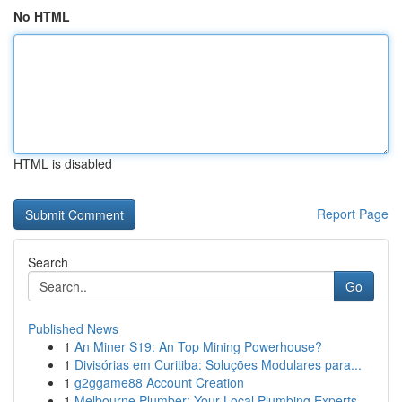
No HTML
HTML is disabled
Report Page
Search
Go
Published News
1
An Miner S19: An Top Mining Powerhouse?
1
Divisórias em Curitiba: Soluções Modulares para...
1
g2ggame88 Account Creation
1
Melbourne Plumber: Your Local Plumbing Experts