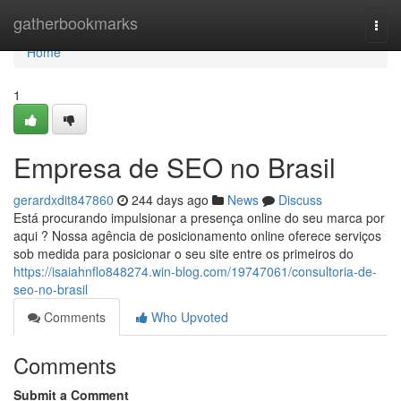
Home
gatherbookmarks
Togg
navi
Home
1
Empresa de SEO no Brasil
gerardxdit847860
244 days ago
News
Discuss
Está procurando impulsionar a presença online do seu marca por
aqui ? Nossa agência de posicionamento online oferece serviços
sob medida para posicionar o seu site entre os primeiros do
https://isaiahnflo848274.win-blog.com/19747061/consultoria-de-
seo-no-brasil
Comments
Who Upvoted
Comments
Submit a Comment