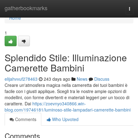
Home
gatherbookmarks
Togg
navi
Home
1
Splendido Stile: Illuminazione
Camerette Bambini
elijahvvuf278463
243 days ago
News
Discuss
Creare un'atmosfera magica nella cameretta dei tuoi bambini è
facile con i giusti applique. Scegli tra le nostre ampie opzioni di
modellini, con forme divertenti e materiali leggeri per un tocco di
carattere. Dai
https://zoevnyo340866.win-
blog.com/19746181/luminoso-stile-lampadari-camerette-bambini
Comments
Who Upvoted
Comments