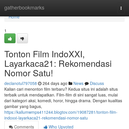
Home
gatherbookmarks
Togg
navi
Home
1
Tonton Film IndoXXI,
Layarkaca21: Rekomendasi
Nomor Satu!
declanotul797058
264 days ago
News
Discuss
Kalian cari menonton film terbaru? Kedua situs ini adalah situs
terbaik untuk mendapatkan. Film-film di sini sangat luas, mulai
dari kategori aksi, komedi, horor, hingga drama. Dengan kualitas
gambar yang bagus,
https://kallumwmps411244.blogtov.com/19087281/tonton-film-
indoxxi-layarkaca21-rekomendasi-nomor-satu
Comments
Who Upvoted