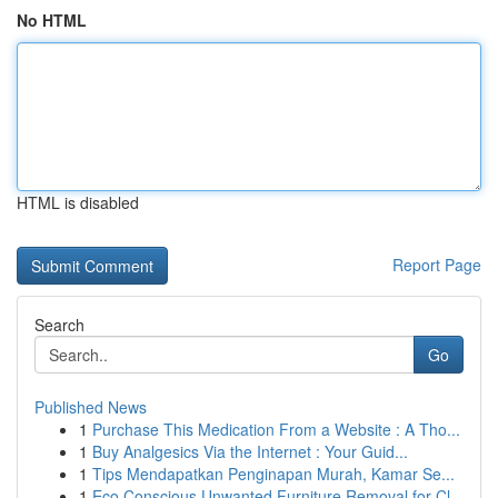
No HTML
HTML is disabled
Report Page
Search
Go
Published News
1
Purchase This Medication From a Website : A Tho...
1
Buy Analgesics Via the Internet : Your Guid...
1
Tips Mendapatkan Penginapan Murah, Kamar Se...
1
Eco Conscious Unwanted Furniture Removal for Cl...