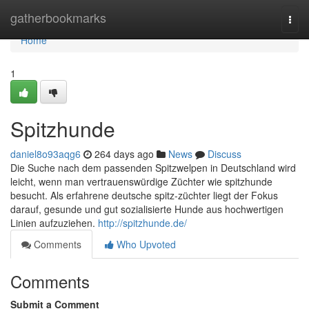
Home
gatherbookmarks
Togg
navi
Home
1
Spitzhunde
daniel8o93aqg6
264 days ago
News
Discuss
Die Suche nach dem passenden Spitzwelpen in Deutschland wird
leicht, wenn man vertrauenswürdige Züchter wie spitzhunde
besucht. Als erfahrene deutsche spitz-züchter liegt der Fokus
darauf, gesunde und gut sozialisierte Hunde aus hochwertigen
Linien aufzuziehen.
http://spitzhunde.de/
Comments
Who Upvoted
Comments
Submit a Comment