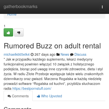
Home
gatherbookmarks
Togg
navi
Home
1
Rumored Buzz on adult rental
michaelk665etk4
267 days ago
News
Discuss
* Jak w przypadku każdego suplementu, lekarz medycyny
funkcjonalnej powinien włączyć 10 związek z holistycznego
podejścia, biorąc pod uwagę inne czynniki zdrowotne, dieta i styl
życia. W radiu Złote Przeboje występuje także wielu znakomitych
dziennikarzy oraz gwiazd. Marzena Rogalska w każdą niedzielę
prowadzi software “Rogalska od kuchni”, przybliża słuchaczom
radia
https://bestpornstuff.com/
Comments
Who Upvoted
Comments