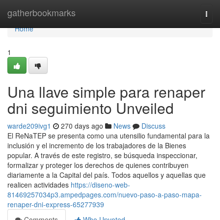
Home
gatherbookmarks
Togg
navi
Home
1
Una llave simple para renaper
dni seguimiento Unveiled
warde209ivg1
270 days ago
News
Discuss
El⁣ ReNaTEP se presenta como ‍una ⁣utensilio fundamental para la
inclusión y el incremento de los trabajadores de la Bienes
popular. ⁣A través de este registro,⁣ se búsqueda inspeccionar,
formalizar y proteger los derechos de quienes contribuyen
diariamente a la Capital del país. Todos aquellos y aquellas que
realicen actividades
https://diseno-web-
81469257034p3.ampedpages.com/nuevo-paso-a-paso-mapa-
renaper-dni-express-65277939
Comments
Who Upvoted