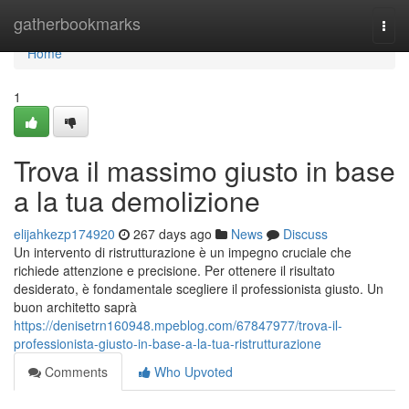
Home
gatherbookmarks
Togg
navi
Home
1
Trova il massimo giusto in base
a la tua demolizione
elijahkezp174920
267 days ago
News
Discuss
Un intervento di ristrutturazione è un impegno cruciale che
richiede attenzione e precisione. Per ottenere il risultato
desiderato, è fondamentale scegliere il professionista giusto. Un
buon architetto saprà
https://denisetrn160948.mpeblog.com/67847977/trova-il-
professionista-giusto-in-base-a-la-tua-ristrutturazione
Comments
Who Upvoted