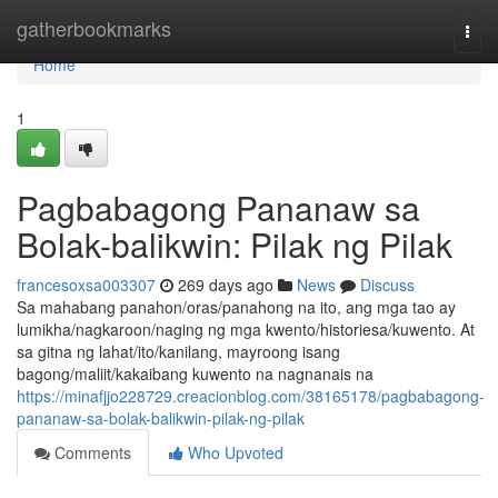
Home
gatherbookmarks
Togg
navi
Home
1
Pagbabagong Pananaw sa
Bolak-balikwin: Pilak ng Pilak
francesoxsa003307
269 days ago
News
Discuss
Sa mahabang panahon/oras/panahong na ito, ang mga tao ay
lumikha/nagkaroon/naging ng mga kwento/historiesa/kuwento. At
sa gitna ng lahat/ito/kanilang, mayroong isang
bagong/maliit/kakaibang kuwento na nagnanais na
https://minafjjo228729.creacionblog.com/38165178/pagbabagong-
pananaw-sa-bolak-balikwin-pilak-ng-pilak
Comments
Who Upvoted