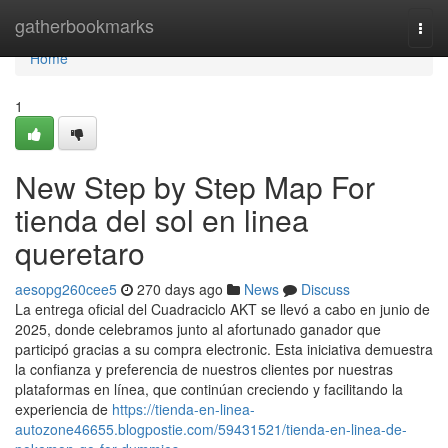
Home
gatherbookmarks
Togg
navi
Home
1
New Step by Step Map For
tienda del sol en linea
queretaro
aesopg260cee5
270 days ago
News
Discuss
La entrega oficial del Cuadraciclo AKT se llevó a cabo en junio de
2025, donde celebramos junto al afortunado ganador que
participó gracias a su compra electronic. Esta iniciativa demuestra
la confianza y preferencia de nuestros clientes por nuestras
plataformas en línea, que continúan creciendo y facilitando la
experiencia de
https://tienda-en-linea-
autozone46655.blogpostie.com/59431521/tienda-en-linea-de-